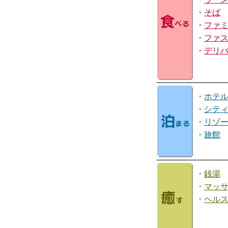
・
そば
・
ファ
・
ファ
・
デリ
・
ホテ
・
シテ
・
リゾ
・
旅館
・
銭湯
・
マッ
・
ヘル