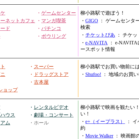
オケ
・
ゲームセンター
柳小路駅で遊ぼう！
ターネットカフェ
・
マンガ喫茶
・
GIGO
：
ゲームセンタ
検索
ヤード
・
パチンコ
・
チケットぴあ
：
チケッ
ル
・
ボウリング
・
e-NAVITA
：
e-NAVI
ースポット情報
ート
・
スーパー
柳小路駅でお買い物前に
ビニ
・
ドラッグストア
・
Shufoo!
：
地域のお買い
・
古本屋
円ショップ
館
・
レンタルビデオ
柳小路駅で映画を観たい
い！
ブハウス
・
劇場・コンサート
・
e+（イープラス）
：
イ
ジアム
・ホール
約
・
Movie Walker
：
映画館