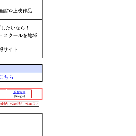
画館や上映作品
プしたいなら！
・スクールを地域
報サイト
こちら
航空写真
[Google]
0m以内
○2km以内
●5km以内