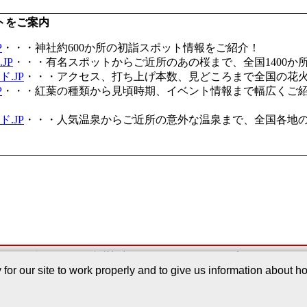
トをご案内
P
・・・神社約600か所の初詣スポット情報をご紹介！
JP
・・・有名スポットからご近所のあの桜まで、全国1400か
.JP
・・・アクセス、打ち上げ本数、見どころまで全国の花
P
・・・紅葉の種類から見頃時期、イベント情報まで幅広くご
.JP
・・・人気温泉からご近所の意外な温泉まで、全国各地
このサービスについて
｜
掲載記事
｜
Webサイトについて
｜
プライバシーポリ
r our site to work properly and to give us information about how
Copyright©2005-2026 Japan Regist