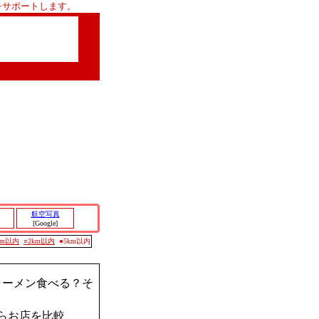
をサポートします。
航空写真
[Google]
0m以内
○2km以内
●5km以内
ラーメン食べる？そ
らお店を比較