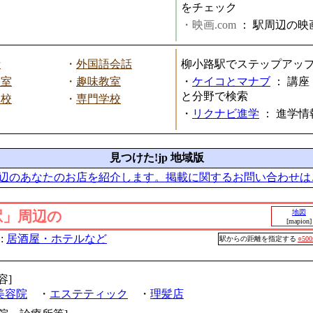
をチェック
・映画.com
：
駅周辺の映
話
・
外国語会話
柳小路駅でステップアッ
教室
・
趣味教室
・
ケイコとマナブ
：
講座
と分野で検索
学校
・
専門学校
・
リクナビ進学
：
進学情
見つけた!jp 地域版
辺のあなたのお店を紹介します。掲載に関するお問い合わせは
駅」周辺の
地図
[mapion]
:
居酒屋・ホテルなど
駅からの距離を指定する
○50
容]
美容院
・
エステティック
・
理髪店