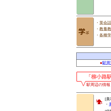
・
英会
・
教養
・
各種
●
駅周
「柳小路
駅周辺の情報
[美
・