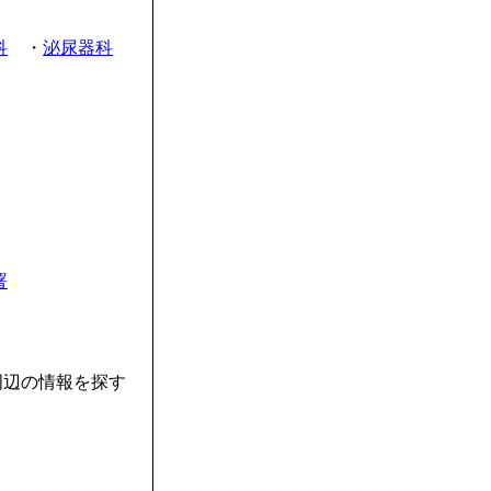
科
・
泌尿器科
署
周辺の情報を探す