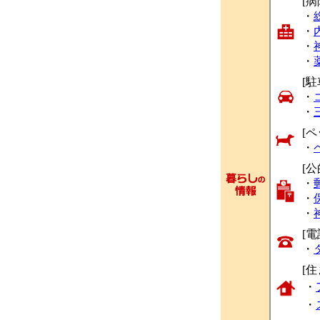
[
・
・
・
・
[駐
・
・
[ペ
・
[
・
・
・
[
・
[
・
・