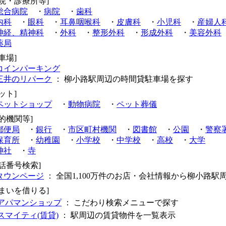
病院・診療所等]
総合病院
・
病院
・
歯科
内科
・
眼科
・
耳鼻咽喉科
・
皮膚科
・
小児科
・
産婦人
神経、精神科
・
外科
・
整形外科
・
形成外科
・
美容外科
薬局
車場]
コインパーキング
三井のリパーク
： 柳小路駅周辺の時間貸駐車場を探す
ット]
ペットショップ
・
動物病院
・
ペット葬儀
公的機関等]
郵便局
・
銀行
・
市区町村機関
・
図書館
・
公園
・
警察
保育所
・
幼稚園
・
小学校
・
中学校
・
高校
・
大学
神社
・
寺
電話番号検索]
タウンページ
： 全国1,100万件のお店・会社情報から柳小路駅
住まいを借りる]
アパマンショップ
： こだわり検索メニューで探す
スマイティ(賃貸)
： 駅周辺の賃貸物件を一覧表示