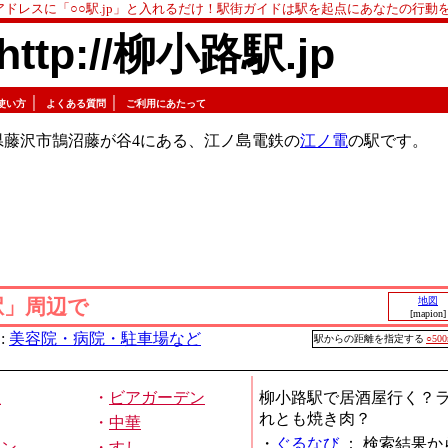
アドレスに「○○駅.jp」と入れるだけ！駅街ガイドは駅を起点にあなたの行動
http://柳小路駅.jp
｜
｜
使い方
よくある質問
ご利用にあたって
県藤沢市鵠沼藤が谷4にある、江ノ島電鉄の
江ノ電
の駅です。
駅」周辺で
地図
[mapion]
:
美容院・病院・駐車場など
駅からの距離を指定する
○50
屋
・
ビアガーデン
柳小路駅で居酒屋行く？
れとも焼き肉？
・
中華
・
ぐるなび
：
検索結果か
メン
・
すし