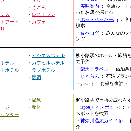
・
美味案内
：
全店ルート
・
うどん
ったお店が探せる
ミレス
・
レストラン
・
ホットペッパー.jp
：
各
ストフード
・
カフェ
検索
バリー
・
食べログ
：
みんなのク
ング
ル
・
ビジネスホテル
柳小路駅のホテル・旅館
で予約！
ィホテル
・
カプセルホテル
・
楽天トラベル
：
宿泊条
ートホテル
・
ラブホテル
・
じゃらん
：
宿泊プラン
・
民宿
・yoyaQ
：
お得な宿泊プ
・
温泉
柳小路駅で日頃の疲れを
サージ
・
整体
・
ispot(アイスポット)
：
スポットを検索
スセンター
・
神奈川温泉ガイド.jp
：
介