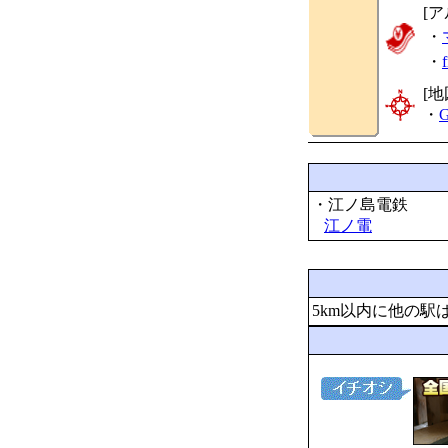
[
・
・
[地
・
G
・江ノ島電鉄
江ノ電
5km以内に他の駅