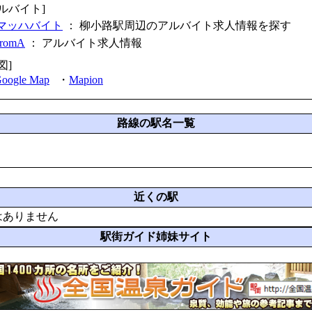
アルバイト]
マッハバイト
： 柳小路駅周辺のアルバイト求人情報を探す
fromA
：
アルバイト求人情報
図]
oogle Map
・
Mapion
路線の駅名一覧
近くの駅
はありません
駅街ガイド姉妹サイト