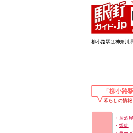
柳小路駅は神奈川
「柳小路
暮らしの情報
・
居酒
・
焼肉
・
ラー