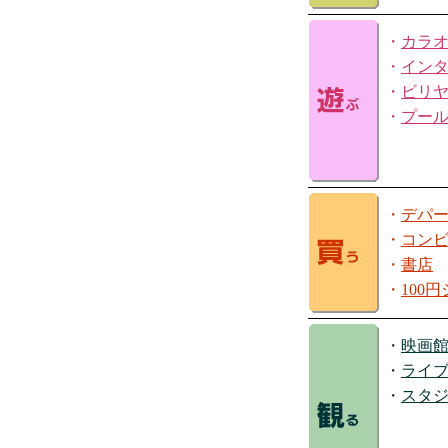
・
カラ
・
イン
・
ビリ
・
プー
・
デパ
・
コン
・
書店
・
100
・
映画
・
ライ
・
スタ