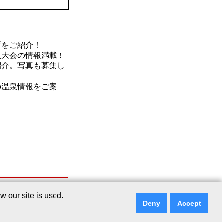
所をご紹介！
火大会の情報満載！
紹介。写真も募集し
の温泉情報をご案
シー
｜
リンクについて
｜
ご意見・ご質問
 our site is used.
Deny
Accept
ry Services Co., Ltd.